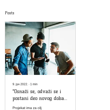
Posts
9. јун 2022.
∙
1
min
"Osnaži se, odvaži se i
postani deo novog doba
mladih"
Projekat ima za cilj