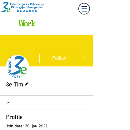
Together
Let`s
Work
More actions
Follow
Writer
3e Tim
Profile
Join date: 30. јан 2021.