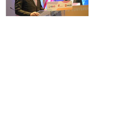
20. нов 2021.
∙
2
min
Dijalogom do reformi za
milion građana Srbije
link:
https://youtu.be/_Z5O1fLHTu8
Donošenje zakona i
primena propisa bili bi
značajno efikasniji ukoliko
bi bili realizovani u
saradnji...
114
0
19