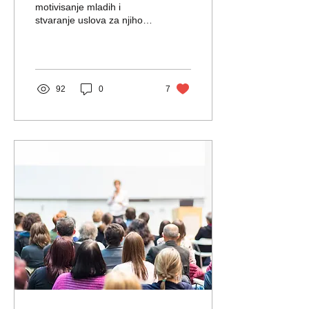
motivisanje mladih i
stvaranje uslova za njihovo
aktivno angažovanje i
uključivanje u društvenu
zajednicu kao i...
92
0
7