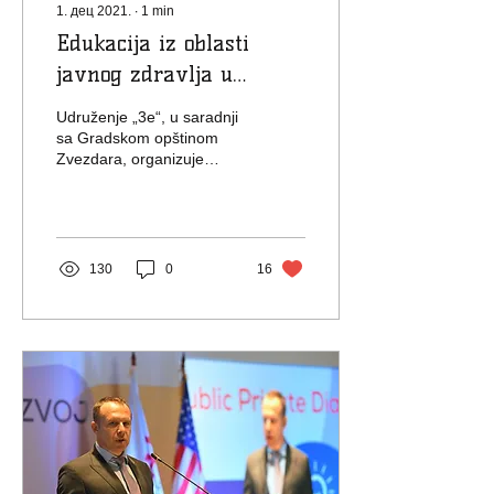
1. дец 2021.
∙
1
min
Edukacija iz oblasti
javnog zdravlja u
BAPUSS
Udruženje „3e“, u saradnji
sa Gradskom opštinom
Zvezdara, organizuje
seminar iz oblasti javnog
zdravlja pod nazivom
„Budimo čuvari našeg...
130
0
16